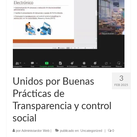
3
Unidos por Buenas
FEB 2025
Prácticas de
Transparencia y control
social
por
Administardor Web
|
publicado en:
Uncategorized
|
0